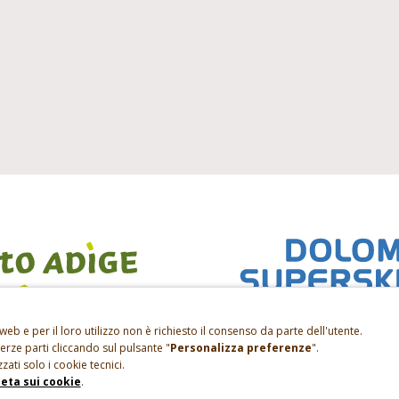
web e per il loro utilizzo non è richiesto il consenso da parte dell'utente.
terze parti cliccando sul pulsante "
Personalizza preferenze
".
zzati solo i cookie tecnici.
eta sui cookie
.
Impressum
|
Privacy
|
Sitemap
|
P.IVA IT01697250